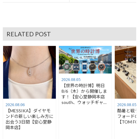
RELATED POST
2026.08.05
【世界の時計博】明日
8/6（木）から開催しま
す！【安心堂静岡本店
south、ウォッチギャラ
2026.08.06
2026.08.05
リー静岡】
【MESSIKA】ダイヤモ
酷暑と戦
ンドの新しい楽しみ方に
フォード
出会う3日間【安心堂静
【TOM F
岡本店】