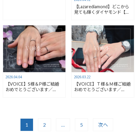
ヤモンドフェア」開催中！
【安心堂静岡本店】
【Lazarediamond】どこから
見ても輝くダイヤモンド【安
心堂静岡本店】
2026.04.04
2026.03.22
【VOICE】S様＆P様ご結婚
【VOICE】Ｔ様＆Ｍ様ご結婚
おめでとうございます／
おめでとうございます／
LAZARE DIAMOND -ラザー
LAZARE DIAMOND -ラザー
ルダイヤモンド- ご結婚指輪
ルダイヤモンド- ご結婚指輪
／「NOISETTE -ノアゼッ
／「BELVEDERE -ベルヴェデ
ト-」「CARINA -カリーナ-」
ーレ-」
1
2
…
5
次へ