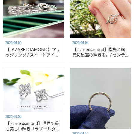
2026.06.09
2026.06.04
【LAZARE DIAMOND】マリ
【lazarediamond】指先と胸
ッジリング / スイートアイヴ
元に星空の輝きを。/ センテ
ィの魅力【安心堂静岡本店】
ナリースターズネックレス・
ペンダント【安心堂静岡本
店】
2026.06.02
【lazare diamond】世界で最
も美しい輝き「ラザールダイ
2026.04.12