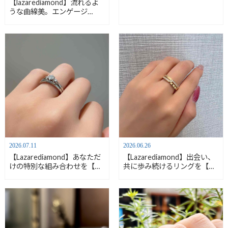
【lazarediamond】流れるよ
ルダイヤモンド- ご結婚指輪
うな曲線美。エンゲージ
／FH001・FH002
「palace」紹介【安心堂静岡
本店】
2026.07.11
2026.06.26
【Lazarediamond】あなただ
【Lazarediamond】出会い、
けの特別な組み合わせを【安
共に歩み続けるリングを【安
心堂静岡本店】
心堂静岡本店】