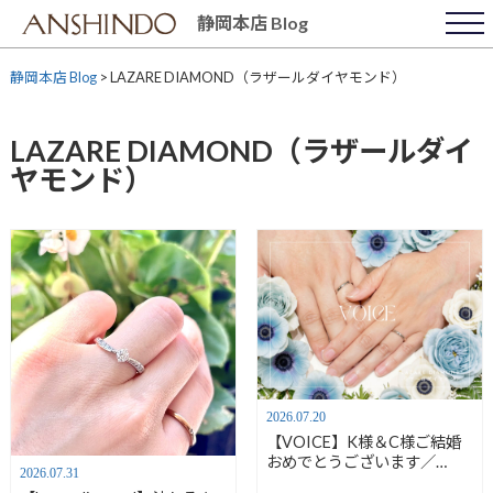
Skip
静岡本店 Blog
to
content
静岡本店 Blog
>
LAZARE DIAMOND（ラザールダイヤモンド）
LAZARE DIAMOND（ラザールダイ
ヤモンド）
2026.07.20
【VOICE】K様＆C様ご結婚
おめでとうございます／
2026.07.31
LAZARE DIAMOND -ラザー