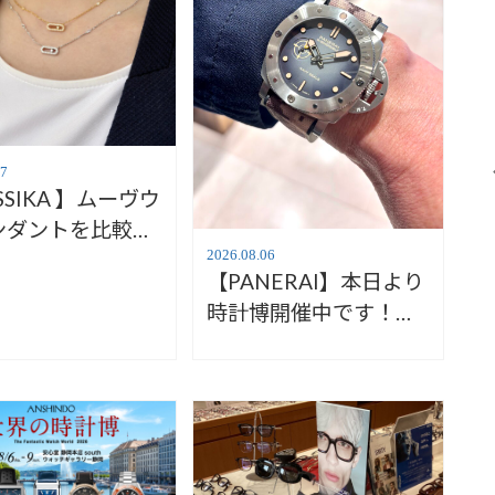
07
SSIKA 】ムーヴウ
ンダントを比較｜
WGそれぞれの魅
2026.08.06
【PANERAI】本日より
ご紹介【安心堂静
時計博開催中です！パ
店】
ネライ サブマーシブル
ご紹介！【安心堂ウォ
ッチギャラリー静岡】