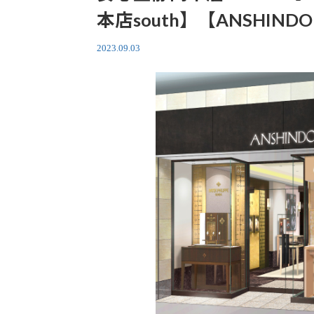
本店south】【ANSHI
2023.09.03