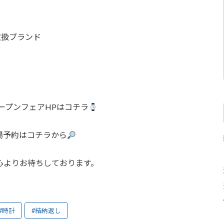
取扱ブランド
ープンフェアHPはコチラ
場予約はコチラから
心よりお待ちしております。
#時計
#結納返し