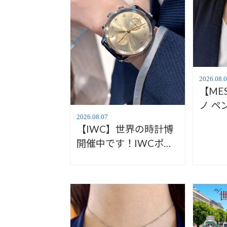
2026.08.
【ME
ノ ペ
YG・
2026.08.07
【IWC】世界の時計博
力を
開催中です！IWCポル
岡本
トギーゼクロノご紹
介！【安心堂ウォッチ
ギャラリー静岡】