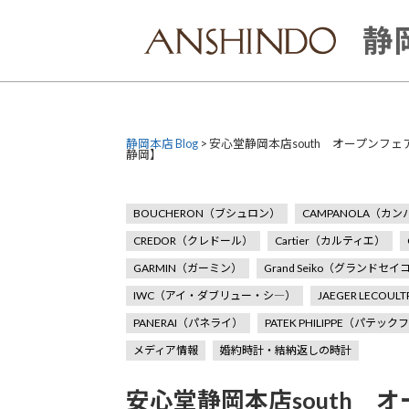
Skip
to
静岡
content
静岡本店 Blog
>
安心堂静岡本店south オープンフェ
静岡】
BOUCHERON（ブシュロン）
CAMPANOLA（カ
CREDOR（クレドール）
Cartier（カルティエ）
GARMIN（ガーミン）
Grand Seiko（グランドセイ
IWC（アイ・ダブリュー・シ―）
JAEGER LECO
PANERAI（パネライ）
PATEK PHILIPPE（パテッ
メディア情報
婚約時計・結納返しの時計
安心堂静岡本店south 