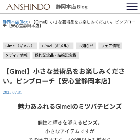
Skip
静岡本店 Blog
to
content
静岡本店 Blog
>
【Gimel】小さな芸術品をお楽しみください。ピンブロー
チ【安心堂静岡本店】
Gimel（ギメル）
Gimel（ギメル）
お知らせ
フェア情報
メディア情報
婚約記念品・結婚記念品
【Gimel】小さな芸術品をお楽しみくださ
い。ピンブローチ【安心堂静岡本店】
2025.07.31
魅力あふれるGimelのミツバチピンズ
個性と輝きを添える
ピンズ
。
小さなアイテムですが
その歴史は古く、100年以上も前から