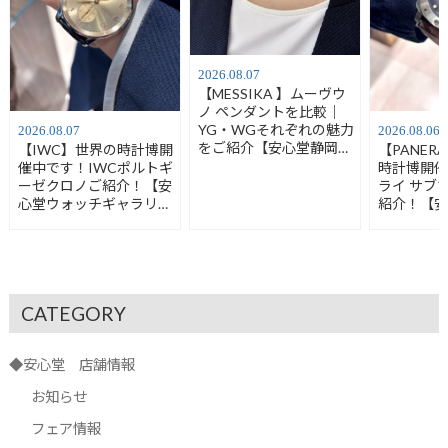
2026.08.07
【MESSIKA 】ムーヴウ
ノ ペンダントを比較｜
YG・WGそれぞれの魅力
2026.08.07
2026.08.06
をご紹介【安心堂静岡本
【IWC】世界の時計博開
【PANER
店】
催中です！IWCポルトギ
時計博開
ーゼクロノご紹介！【安
ライ サブ
心堂ウォッチギャラリー
紹介！【
静岡】
ギャラリ
CATEGORY
◆安心堂 店舗情報
お知らせ
フェア情報