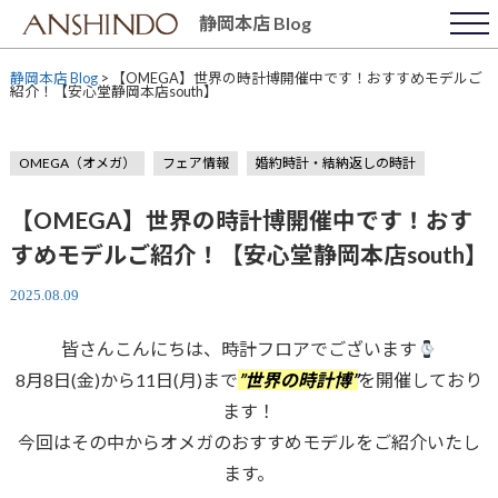
Skip
静岡本店 Blog
to
content
静岡本店 Blog
>
【OMEGA】世界の時計博開催中です！おすすめモデルご
紹介！【安心堂静岡本店south】
OMEGA（オメガ）
フェア情報
婚約時計・結納返しの時計
【OMEGA】世界の時計博開催中です！おす
すめモデルご紹介！【安心堂静岡本店south】
2025.08.09
皆さんこんにちは、時計フロアでございます
8月8日(金)から11日(月)まで
”世界の時計博”
を開催しており
ます！
今回はその中からオメガのおすすめモデルをご紹介いたし
ます。