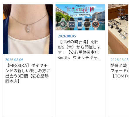
2026.08.05
【世界の時計博】明日
8/6（木）から開催しま
す！【安心堂静岡本店
south、ウォッチギャラ
2026.08.06
2026.08.05
リー静岡】
【MESSIKA】ダイヤモ
酷暑と戦
ンドの新しい楽しみ方に
フォード
出会う3日間【安心堂静
【TOM F
岡本店】