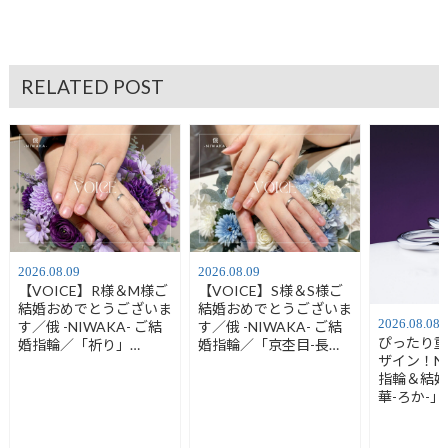
RELATED POST
2026.08.09
2026.08.09
【VOICE】R様＆M様ご
【VOICE】S様＆S様ご
結婚おめでとうございま
結婚おめでとうございま
2026.08.08
す／俄 -NIWAKA- ご結
す／俄 -NIWAKA- ご結
ぴったり
婚指輪／「祈り」
婚指輪／「京杢目-長
ザイン！N
4004・4006
閑-」3474・3476
指輪＆結
華-ろか-」
「朝葉-あ
（3451）