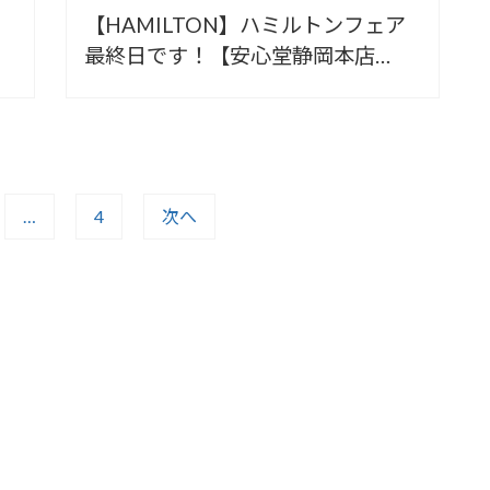
【HAMILTON】ハミルトンフェア
最終日です！【安心堂静岡本店
south】
…
4
次へ