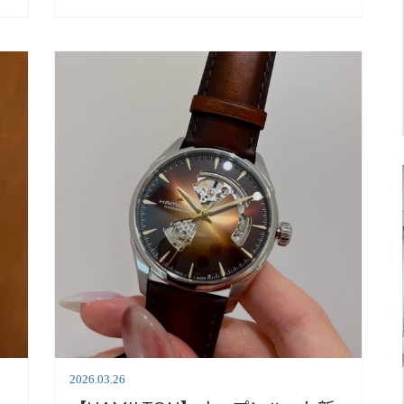
south】
2026.03.26