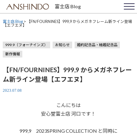
Skip
富士店 Blog
to
content
富士店 Blog
>
【FN/FOURNINES】999,9 からメガネフレーム新ライン登場
【エフエヌ】
999.9（フォーナインズ）
お知らせ
婚約記念品・結婚記念品
新作情報
【FN/FOURNINES】999,9 からメガネフレー
ム新ライン登場【エフエヌ】
2023.07.08
こんにちは
安心堂富士店 河口です！
999,9 2023SPRING COLLECTION と同時に