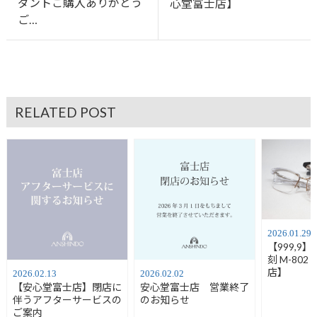
ダントご購入ありがとう
心堂富士店】
ご…
RELATED POST
2026.01.29
【999,9
刻 M-80
店】
2026.02.13
2026.02.02
【安心堂富士店】閉店に
安心堂富士店 営業終了
伴うアフターサービスの
のお知らせ
ご案内