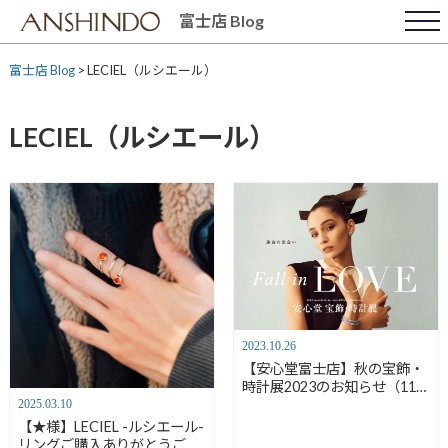
Skip
富士店 Blog
to
content
富士店 Blog
>
LECIEL（ルシエール）
LECIEL（ルシエール）
2023.10.26
【安心堂富士店】秋の宝飾・
時計展2023のお知らせ（11月
10日～12日）【フェア情報】
2025.03.10
【★様】LECIEL -ルシエール-
リングご購入ありがとうござ