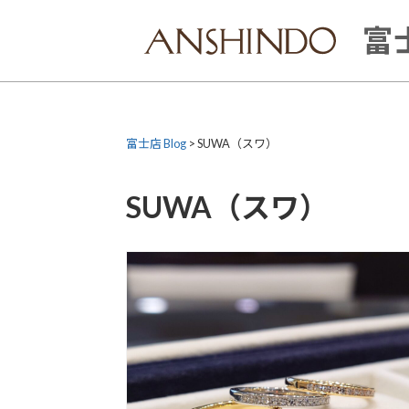
Skip
to
富士
content
富士店 Blog
>
SUWA（スワ）
SUWA（スワ）