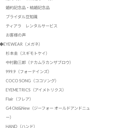
婚約記念品・結婚記念品
ブライダル豆知識
ティアラ レンタルサービス
お客様の声
◆EYEWEAR（メガネ）
杉本圭（スギモトケイ）
中村勘三郎（ナカムラカンザブロウ）
999.9（フォーナインズ）
COCO SONG（ココソング）
EYEMETRICS（アイメトリクス）
Flair（フレア）
G4 Old&New（ジーフォー オールドアンドニュ
ー）
HAND（ハンド）