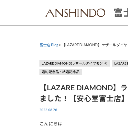
Skip
to
富士
content
富士店 Blog
>
【LAZARE DIAMOND】ラザール
LAZARE DIAMOND(ラザールダイヤモンド)
LAZAR
婚約記念品・結婚記念品
【LAZARE DIAMON
ました！【安心堂富士店
2023.08.26
こんにちは