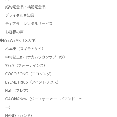
婚約記念品・結婚記念品
ブライダル豆知識
ティアラ レンタルサービス
お客様の声
◆EYEWEAR（メガネ）
杉本圭（スギモトケイ）
中村勘三郎（ナカムラカンザブロウ）
999.9（フォーナインズ）
COCO SONG（ココソング）
EYEMETRICS（アイメトリクス）
Flair（フレア）
G4 Old&New（ジーフォー オールドアンドニュ
ー）
HAND（ハンド）