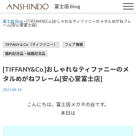
Skip
富士店 Blog
to
content
富士店 Blog
>
[TIFFANY&Co.]おしゃれなティファニーのメタルめがねフレ
ーム[安心堂富士店]
TIFFANY & Co （ティファニー）
フェア情報
婚約記念品・結婚記念品
[TIFFANY&Co.]おしゃれなティファニーのメ
タルめがねフレーム[安心堂富士店]
2023.09.19
こんにちは。富士店メガネの谷です。
本日は