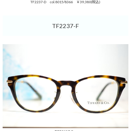
TF2237-D col.8015/8366 ￥39,380(税込)
TF2237-F