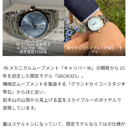
SBGR325
SS 37.0mm 自動巻き
￥704,000（税込）
爽やかなスカイブルーが美しいモ
世界限定1700本
デル
9S メカニカルムーブメント「キャリバー9S」の開発から 25
年を記念した限定モデル「SBGR325」。
機械式ムーブメントを製造する「グランドセイコースタジオ
雫石」からほど近い、
岩手山の山頂から見上げる空をスカイブルーのダイヤルで
表現しています。
裏はスケルトンになっていて、限定モデルならではの仕様が