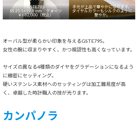
GSTE795
手元が上品で華やかになります。
SS 25.1×19.8 mm クォーツ
ダイヤルカラーもシルクのように
￥682,000（税込）
艶やか。
オーバル型が柔らかい印象を与えるGSTE795。
女性の腕に収まりやすく、かつ視認性も高くなっています。
サイズの異なる4種類のダイヤをグラデーションになるよう
に緻密にセッティング。
硬いステンレス素材へのセッティングは加工難易度が高
く、卓越した時計職人の技が光ります。
カンパノラ