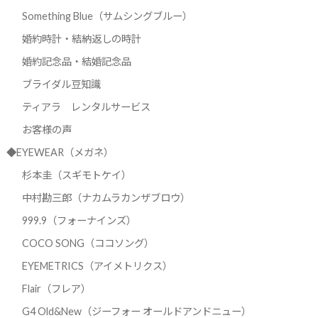
Something Blue（サムシングブルー）
婚約時計・結納返しの時計
婚約記念品・結婚記念品
ブライダル豆知識
ティアラ レンタルサービス
お客様の声
◆EYEWEAR（メガネ）
杉本圭（スギモトケイ）
中村勘三郎（ナカムラカンザブロウ）
999.9（フォーナインズ）
COCO SONG（ココソング）
EYEMETRICS（アイメトリクス）
Flair（フレア）
G4 Old&New（ジーフォー オールドアンドニュー）