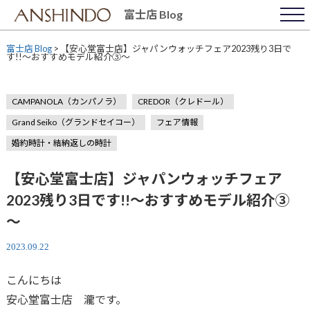
Skip
富士店 Blog
to
content
富士店 Blog
>
【安心堂富士店】ジャパンウォッチフェア2023残り3日で
す!!～おすすめモデル紹介③～
CAMPANOLA（カンパノラ）
CREDOR（クレドール）
Grand Seiko（グランドセイコー）
フェア情報
婚約時計・結納返しの時計
【安心堂富士店】ジャパンウォッチフェア
2023残り3日です!!～おすすめモデル紹介③
～
2023.09.22
こんにちは
安心堂富士店 瀧です。