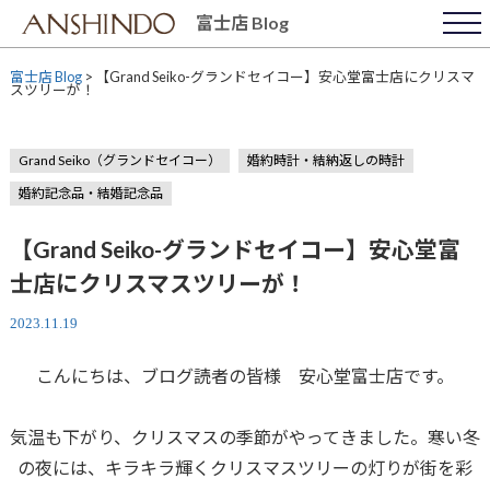
Skip
富士店 Blog
to
content
富士店 Blog
>
【Grand Seiko-グランドセイコー】安心堂富士店にクリスマ
スツリーが！
Grand Seiko（グランドセイコー）
婚約時計・結納返しの時計
婚約記念品・結婚記念品
【Grand Seiko-グランドセイコー】安心堂富
士店にクリスマスツリーが！
2023.11.19
こんにちは、ブログ読者の皆様 安心堂富士店です。
気温も下がり、クリスマスの季節がやってきました。寒い冬
の夜には、キラキラ輝くクリスマスツリーの灯りが街を彩