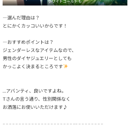
ホワイトゴールドも
―選んだ理由は？
とにかくカッコいいからです！
―おすすめポイントは？
ジェンダーレスなアイテムなので、
男性のダイヤジュエリーとしても
かっこよく決まるところです
…アバンティ、良いですよね。
Tさんの言う通り、性別関係なく
お洒落にお使いいただけます♪
𓐄 𓐄 𓐄 𓐄 𓐄 𓐄 𓐄 𓐄 𓐄 𓐄 𓐄 𓐄 𓐄 𓐄 𓐄 𓐄 𓐄 𓐄 𓐄 𓐄 𓐄 𓐄 𓐄𓐄 𓐄 𓐄 𓐄 𓐄 𓐄 𓐄 𓐄 𓐄