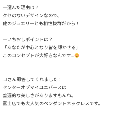
―選んだ理由は？
クセのないデザインなので、
他のジュエリーとも相性抜群だから！
―いちおしポイントは？
「あなたが中心となり皆を輝かせる」
このコンセプトが大好きなんです…
…Iさん即答してくれました！
センターオブマイユニバースは
普遍的な美しさがありますもんね。
富士店でも大人気のペンダントネックレスです。
𓐄 𓐄 𓐄 𓐄 𓐄 𓐄 𓐄 𓐄 𓐄 𓐄 𓐄 𓐄 𓐄 𓐄 𓐄 𓐄 𓐄 𓐄 𓐄 𓐄 𓐄 𓐄 𓐄𓐄 𓐄 𓐄 𓐄 𓐄 𓐄 𓐄 𓐄 𓐄