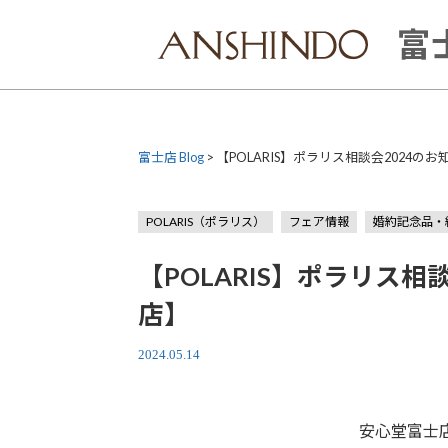
Skip
to
富士
content
富士店 Blog
>
【POLARIS】ポラリス相談会2024
POLARIS（ポラリス）
フェア情報
婚約記念品・
【POLARIS】ポラリス
店】
2024.05.14
安心堂富士