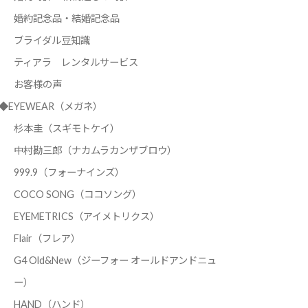
婚約記念品・結婚記念品
ブライダル豆知識
ティアラ レンタルサービス
お客様の声
◆EYEWEAR（メガネ）
杉本圭（スギモトケイ）
中村勘三郎（ナカムラカンザブロウ）
999.9（フォーナインズ）
COCO SONG（ココソング）
EYEMETRICS（アイメトリクス）
Flair（フレア）
G4 Old&New（ジーフォー オールドアンドニュ
ー）
HAND（ハンド）