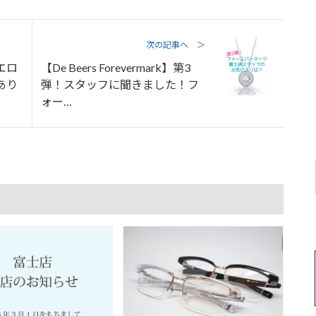
次の記事へ ＞
イエロ
【De Beers Forevermark】第3
あり
弾！スタッフに聞きました！フ
ォー…