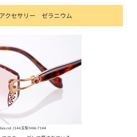
アクセサリー ゼラニウム
aia col. J144 玉型:MAI-7144