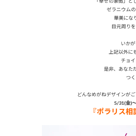
「幸せの象徴」と
ゼラニウムの
華美にな
目元周りを
いかが
上記以外に
チョイ
是非、あなた
つく
どんなめがねデザインがご
5/31(金)
『ポラリス相談