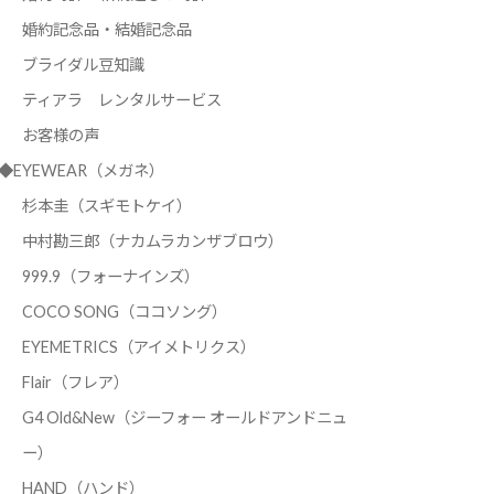
婚約記念品・結婚記念品
ブライダル豆知識
ティアラ レンタルサービス
お客様の声
◆EYEWEAR（メガネ）
杉本圭（スギモトケイ）
中村勘三郎（ナカムラカンザブロウ）
999.9（フォーナインズ）
COCO SONG（ココソング）
EYEMETRICS（アイメトリクス）
Flair（フレア）
G4 Old&New（ジーフォー オールドアンドニュ
ー）
HAND（ハンド）