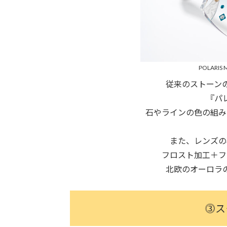
POLARIS M
従来のストーン
『パ
石やラインの色の組み
また、レンズの
フロスト加工＋フ
北欧のオーロラ
⓷ス