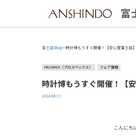
Skip
to
富士
content
富士店 Blog
>
時計博もうすぐ開催！【安心堂富士店
PROSPEX（プロスペックス）
フェア情報
時計博もうすぐ開催！【
2024.08.13
こんにち