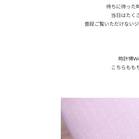
待ちに待った
当日はたく
普段ご覧いただけないジ
時計博
W
こちらもも