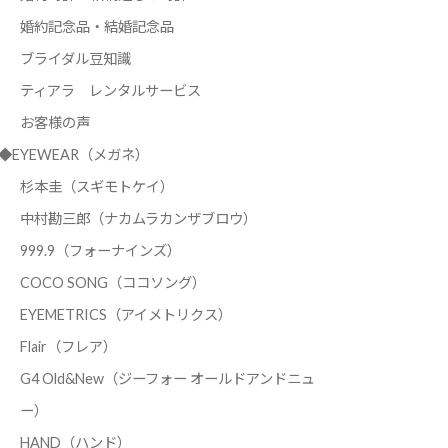
婚約記念品・結婚記念品
ブライダル豆知識
ティアラ レンタルサービス
お客様の声
◆EYEWEAR（メガネ）
杉本圭（スギモトケイ）
中村勘三郎（ナカムラカンザブロウ）
999.9（フォーナインズ）
COCO SONG（ココソング）
EYEMETRICS（アイメトリクス）
Flair（フレア）
G4 Old&New（ジーフォー オールドアンドニュ
ー）
HAND（ハンド）