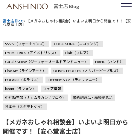
Skip
富士店 Blog
to
content
富士店 Blog
>
【メガネおしゃれ相談会】いよいよ明日から開催です！【安
心堂富士店】
999.9（フォーナインズ）
COCO SONG（ココソング）
EYEMETRICS（アイメトリクス）
Flair（フレア）
G4 Old&New（ジーフォー オールドアンドニュー）
HAND（ハンド）
Line Art（ラインアート）
OLIVER PEOPLES（オリバーピープルズ）
POLARIS（ポラリス）
TIFFANY & Co （ティファニー）
lafont（ラフォン）
フェア情報
中村勘三郎（ナカムラカンザブロウ）
婚約記念品・結婚記念品
杉本圭（スギモトケイ）
【メガネおしゃれ相談会】いよいよ明日から
開催です！【安心堂富士店】