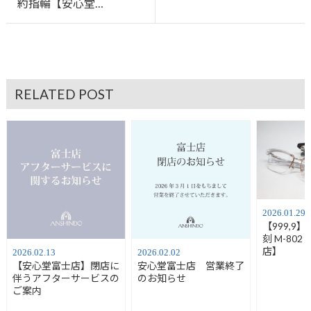
約指輪【安心堂…
RELATED POST
2026.01.29
【999,9
刻 M-80
店】
2026.02.13
2026.02.02
【安心堂富士店】閉店に
安心堂富士店 営業終了
伴うアフターサービスの
のお知らせ
ご案内