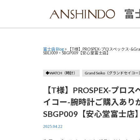
Skip
to
富士
content
富士店 Blog
>
【T様】PROSPEX-プロスペックス-&G
SBEJ009・SBGP009【安心堂富士店】
◆WATCH（時計）
Grand Seiko（グランドセイコー
【T様】PROSPEX-プロスペッ
イコー-腕時計ご購入ありが
SBGP009【安心堂富士店
2025.04.22