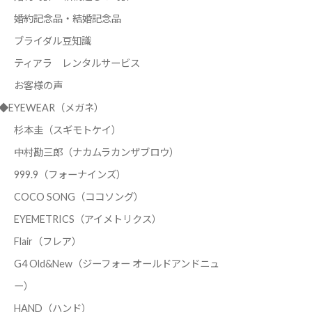
婚約記念品・結婚記念品
ブライダル豆知識
ティアラ レンタルサービス
お客様の声
◆EYEWEAR（メガネ）
杉本圭（スギモトケイ）
中村勘三郎（ナカムラカンザブロウ）
999.9（フォーナインズ）
COCO SONG（ココソング）
EYEMETRICS（アイメトリクス）
Flair（フレア）
G4 Old&New（ジーフォー オールドアンドニュ
ー）
HAND（ハンド）