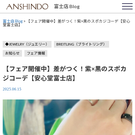
Skip
富士店 Blog
to
content
富士店 Blog
>
【フェア開催中】差がつく！紫×黒のスポカジコーデ【安心
堂富士店】
◆JEWELRY（ジュエリー）
BREITLING（ブライトリング）
お知らせ
フェア情報
【フェア開催中】差がつく！紫×黒のスポカ
ジコーデ【安心堂富士店】
2025.06.15