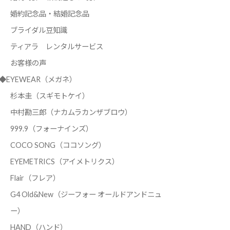
婚約記念品・結婚記念品
ブライダル豆知識
ティアラ レンタルサービス
お客様の声
◆EYEWEAR（メガネ）
杉本圭（スギモトケイ）
中村勘三郎（ナカムラカンザブロウ）
999.9（フォーナインズ）
COCO SONG（ココソング）
EYEMETRICS（アイメトリクス）
Flair（フレア）
G4 Old&New（ジーフォー オールドアンドニュ
ー）
HAND（ハンド）