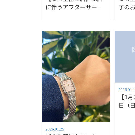
に伴うアフターサービ
了の
スのご案内
2026.01.
【1月
日（
お知
店】
2026.01.25