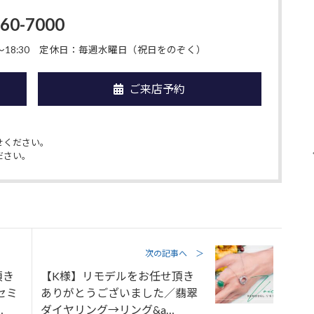
-60-7000
18:30
定休日：毎週水曜日（祝日をのぞく）
ご来店予約
せください。
ださい。
次の記事へ ＞
頂き
【K様】リモデルをお任せ頂き
セミ
ありがとうございました／翡翠
…
ダイヤリング→リング&a…