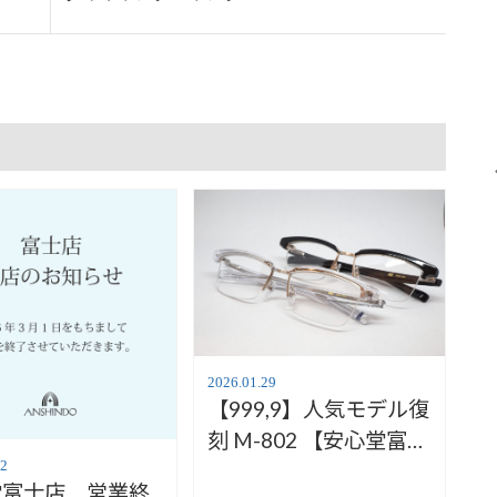
2026.01.29
【999,9】人気モデル復
刻 M-802 【安心堂富士
店】
02
堂富士店 営業終