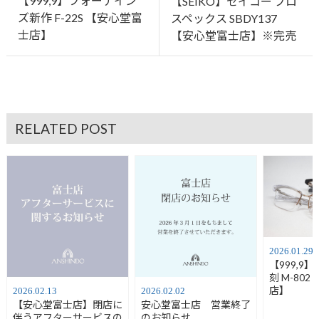
【999,9】フォーナイン
【SEIKO】セイコー プロ
ズ新作 F-22S 【安心堂富
スペックス SBDY137
士店】
【安心堂富士店】※完売
RELATED POST
2026.01.29
【999,9
刻 M-80
店】
2026.02.13
2026.02.02
【安心堂富士店】閉店に
安心堂富士店 営業終了
伴うアフターサービスの
のお知らせ