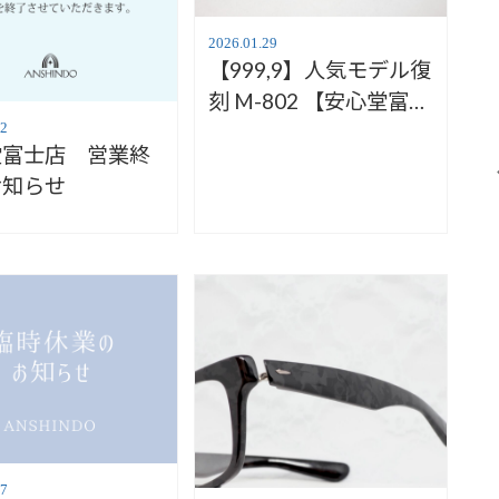
2026.01.29
【999,9】人気モデル復
刻 M-802 【安心堂富士
店】
02
堂富士店 営業終
お知らせ
17