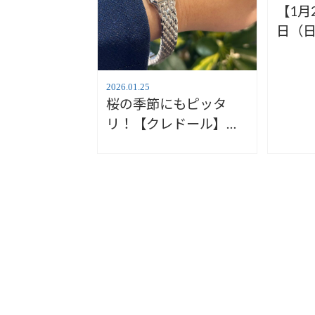
【1月
日（
お知
店】
2026.01.25
桜の季節にもピッタ
リ！【クレドール】
GSTE887【安心堂富士
店】