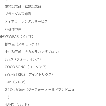
婚約記念品・結婚記念品
ブライダル豆知識
ティアラ レンタルサービス
お客様の声
◆EYEWEAR（メガネ）
杉本圭（スギモトケイ）
中村勘三郎（ナカムラカンザブロウ）
999.9（フォーナインズ）
COCO SONG（ココソング）
EYEMETRICS（アイメトリクス）
Flair（フレア）
G4 Old&New（ジーフォー オールドアンドニュ
ー）
HAND（ハンド）