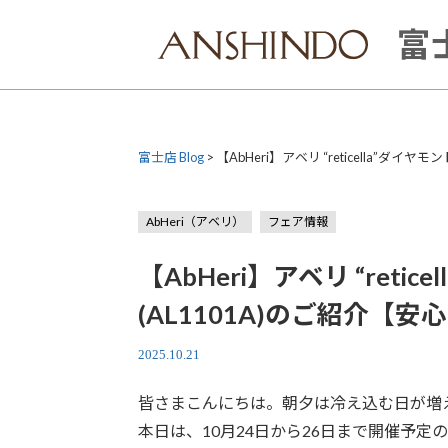
Skip
to
富士
content
富士店 Blog
>
【AbHeri】アベリ “reticella”ダ
AbHeri（アベリ）
フェア情報
【AbHeri】アベリ “reti
(AL1101A)のご紹介【
2025.10.21
皆さまこんにちは。朝夕は冷え込む日が増
本日は、10月24日から26日まで開催予定