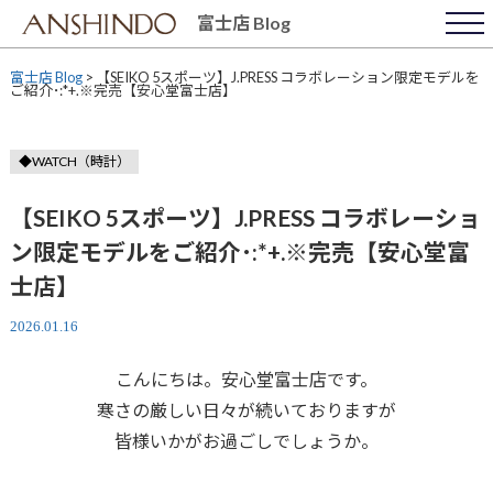
Skip
富士店 Blog
to
content
富士店 Blog
>
【SEIKO 5スポーツ】J.PRESS コラボレーション限定モデルを
ご紹介･:*+.※完売【安心堂富士店】
◆WATCH（時計）
【SEIKO 5スポーツ】J.PRESS コラボレーショ
ン限定モデルをご紹介･:*+.※完売【安心堂富
士店】
2026.01.16
こんにちは。安心堂富士店です。
寒さの厳しい日々が続いておりますが
皆様いかがお過ごしでしょうか。