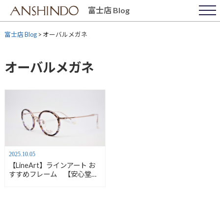
Skip
富士店 Blog
to
content
富士店 Blog
>
オーバルメガネ
オーバルメガネ
2025.10.05
【LineArt】ラインアート お
すすめフレーム 【安心堂富
士店】