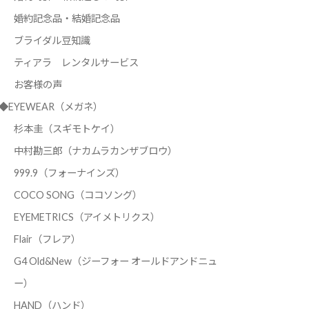
婚約記念品・結婚記念品
ブライダル豆知識
ティアラ レンタルサービス
お客様の声
◆EYEWEAR（メガネ）
杉本圭（スギモトケイ）
中村勘三郎（ナカムラカンザブロウ）
999.9（フォーナインズ）
COCO SONG（ココソング）
EYEMETRICS（アイメトリクス）
Flair（フレア）
G4 Old&New（ジーフォー オールドアンドニュ
ー）
HAND（ハンド）