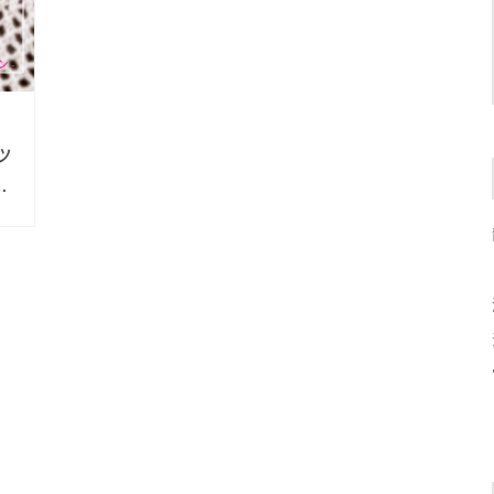
ッ
す
士