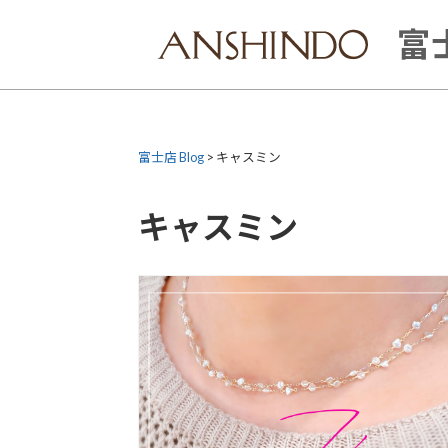
Skip
to
富士
content
富士店 Blog
>
キャスミン
キャスミン