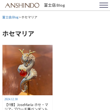
Skip
富士店 Blog
to
content
富士店 Blog
>
ホセマリア
ホセマリア
2024.12.30
【Y様】JoseMaria-ホセ・マ
リア- ブローチ兼ペンダント