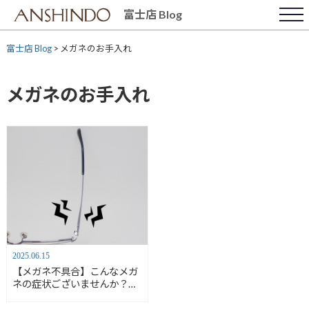
Skip
富士店 Blog
to
content
富士店 Blog
>
メガネのお手入れ
メガネのお手入れ
2025.06.15
【メガネ不具合】こんなメガ
ネの症状ございませんか？
【安心堂富士店】