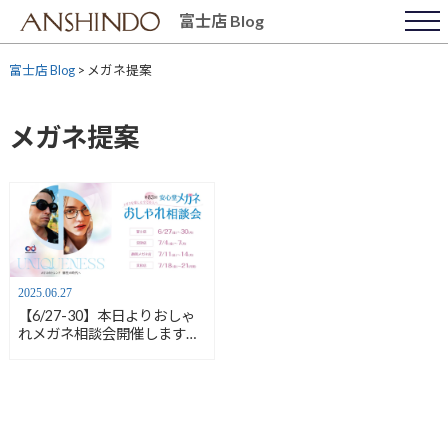
Skip
富士店 Blog
to
content
富士店 Blog
>
メガネ提案
メガネ提案
2025.06.27
【6/27-30】本日よりおしゃ
れメガネ相談会開催します！
【安心堂富士店】