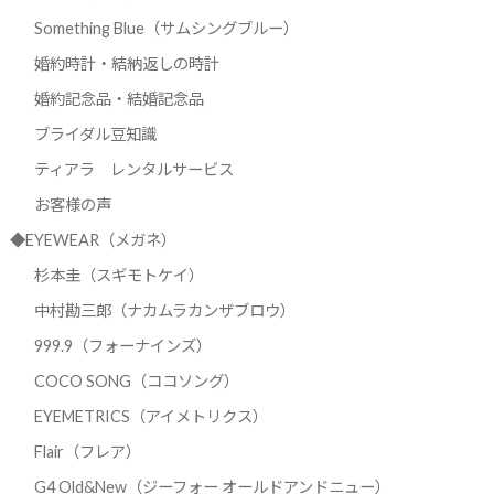
Something Blue（サムシングブルー）
婚約時計・結納返しの時計
婚約記念品・結婚記念品
ブライダル豆知識
ティアラ レンタルサービス
お客様の声
◆EYEWEAR（メガネ）
杉本圭（スギモトケイ）
中村勘三郎（ナカムラカンザブロウ）
999.9（フォーナインズ）
COCO SONG（ココソング）
EYEMETRICS（アイメトリクス）
Flair（フレア）
G4 Old&New（ジーフォー オールドアンドニュー）