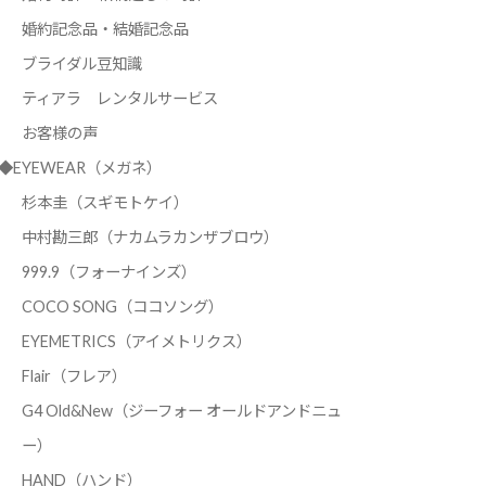
婚約記念品・結婚記念品
ブライダル豆知識
ティアラ レンタルサービス
お客様の声
◆EYEWEAR（メガネ）
杉本圭（スギモトケイ）
中村勘三郎（ナカムラカンザブロウ）
999.9（フォーナインズ）
COCO SONG（ココソング）
EYEMETRICS（アイメトリクス）
Flair（フレア）
G4 Old&New（ジーフォー オールドアンドニュ
ー）
HAND（ハンド）