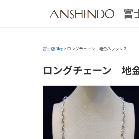
Skip
to
富士
content
富士店 Blog
>
ロングチェーン 地金ネックレス
ロングチェーン 地