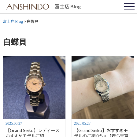
Skip
富士店 Blog
to
content
富士店 Blog
>
白蝶貝
白蝶貝
2025.06.27
2025.05.27
【Grand Seiko】レディース
【Grand Seiko】おすすめモ
おすすめモデルご紹
デルのご紹介°˖✧【安心堂富