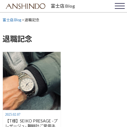
Skip
富士店 Blog
to
content
富士店 Blog
>
退職記念
退職記念
2025.02.07
【T様】SEIKO PRESAGE -プ
レザージュ- 腕時計ご愛用あ