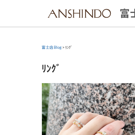
Skip
to
富士
content
富士店 Blog
>
ﾘﾝｸﾞ
ﾘﾝｸﾞ