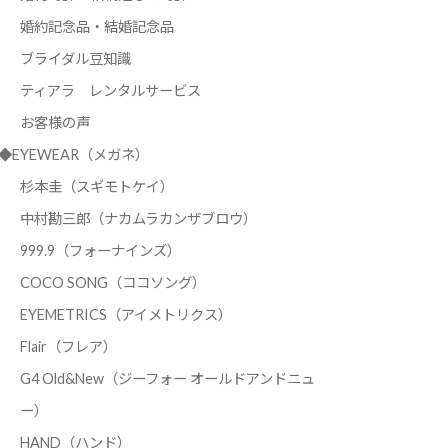
婚約記念品・結婚記念品
ブライダル豆知識
ティアラ レンタルサービス
お客様の声
◆EYEWEAR（メガネ）
杉本圭（スギモトケイ）
中村勘三郎（ナカムラカンザブロウ）
999.9（フォーナインズ）
COCO SONG（ココソング）
EYEMETRICS（アイメトリクス）
Flair（フレア）
G4 Old&New（ジーフォー オールドアンドニュ
ー）
HAND（ハンド）