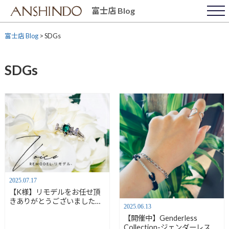
Skip
富士店 Blog
to
content
富士店 Blog
>
SDGs
SDGs
2025.07.17
【K様】リモデルをお任せ頂
きありがとうございました／
2025.06.13
セミーオーダー（エメラル
【開催中】Genderless
ド・リング→リング）【安心
Collection-ジェンダーレス・
堂富士店】