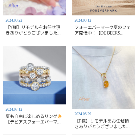
2024.08.22
2024.08.12
【Y様】リモデルをお任せ頂
フォーエバーマーク夏のフェ
きありがとうございました／
ア開催中！【DE BEERS
フルオーダー（リング&ペン
FOREVERMARK】
ダント→リング）【安心堂富
士店】
2024.07.12
2024.06.29
夏も自由に楽しめるリング
【F様】リモデルをお任せ頂
【デビアスフォーエバーマー
きありがとうございました／
ク】【安心堂富士店】
カスタムオーダー（リング→
ペンダント）【安心堂富士