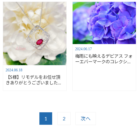
店】
2024.06.17
梅雨にも映えるデビアス フォ
ーエバーマークのコレクショ
ンをご紹介！！【De Beers
2024.06.18
FOREVERMARK】【安心堂
【S様】リモデルをお任せ頂
富士店】
きありがとうございました／
カスタムオーダー（リング→
ペンダント）【安心堂富士
店】
1
2
次へ