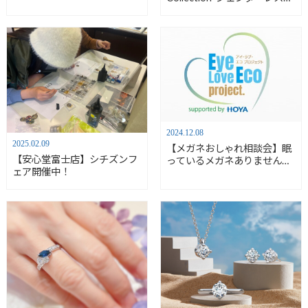
コレクション-おすすめアイテ
ム【安心堂富士店】
2024.12.08
2025.02.09
【メガネおしゃれ相談会】眠
【安心堂富士店】シチズンフ
っているメガネありません
ェア開催中！
か？【サステナブル】