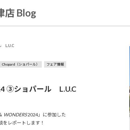
店 Blog
ル L.U.C
Chopard（ショパール）
フェア情報
2024 ③ショパール L.U.C
＆
WONDERS
2024」に参加した
談をレポートします！