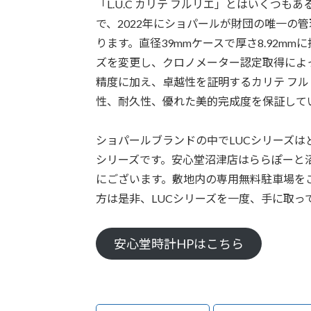
「L.U.C カリテ フルリエ」とはいくつ
で、2022年にショパールが財団の唯一の
ります。直径39mmケースで厚さ8.92m
ズを変更し、クロノメーター認定取得によ
精度に加え、卓越性を証明するカリテ フ
性、耐久性、優れた美的完成度を保証して
ショパールブランドの中でLUCシリーズ
シリーズです。安心堂沼津店はららぽーと沼
にございます。敷地内の専用無料駐車場を
方は是非、LUCシリーズを一度、手に取っ
安心堂時計HPはこちら