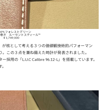
C XPS フォレストグリーン
自動巻き ルーセントスティール™
¥ 1,749,000
」が核として考える３つの価値観――技術的パフォーマン
り。この３点を兼ね備えた時計が発表されました。
「L.U.C Calibre 96.12-L」を搭載しています。
す。