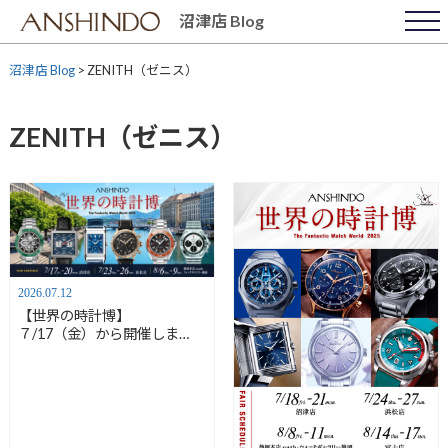
Skip
沼津店 Blog
to
content
沼津店 Blog
>
ZENITH（ゼニス）
ZENITH（ゼニス）
2026.07.12
【世界の時計博】
７/17（金）から開催しま
す！【安心堂沼津店】