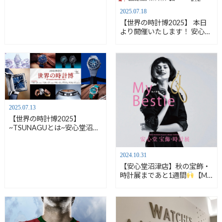
2025.07.18
【世界の時計博2025】 本日
より開催いたします！ 安心堂
沼津店
2025.07.13
【世界の時計博2025】
~TSUNAGUとは~安心堂沼津
店からスタート！7/18(金)～
7/21(月)
2024.10.31
【安心堂沼津店】秋の宝飾・
時計展まであと1週間
【My
Bestie】