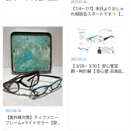
2025.07.04
堂沼津店】
【7/4～7/7】本日よりおしゃ
れ相談会スタートです
【安
心堂沼津店】
2025.03.11
【 3/28 ~ 3/30 】安心堂宝
飾・時計展【 安心堂 沼津店
】
2025.06.30
【紫外線対策】ティファニー
フレーム+ライトカラー【安
心堂沼津店】