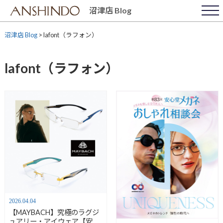
Skip
沼津店 Blog
to
content
沼津店 Blog
>
lafont（ラフォン）
lafont（ラフォン）
2026.04.04
【MAYBACH】究極のラグジ
ュアリー・アイウェア【安心