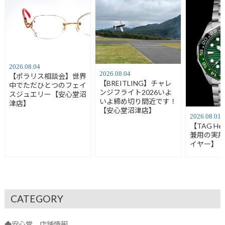
2026.08.04
2026.08.04
【ポラリス相談会】世界
【BREITLING】チャレ
中でただひとつのフェイ
ンジフライト2026いよ
スジュエリー【安心堂沼
いよ締め切り間近です！
津店】
【安心堂沼津店】
2026.08.01
【TAG H
兼用の実
イヤー】
CATEGORY
◆安心堂 店舗情報