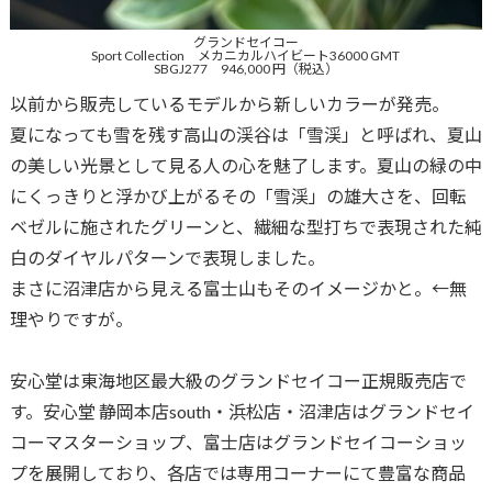
グランドセイコー
Sport Collection メカニカルハイビート36000 GMT
SBGJ277 946,000 円（税込）
以前から販売しているモデルから新しいカラーが発売。
夏になっても雪を残す高山の渓谷は「雪渓」と呼ばれ、夏山
の美しい光景として見る人の心を魅了します。夏山の緑の中
にくっきりと浮かび上がるその「雪渓」の雄大さを、回転
ベゼルに施されたグリーンと、繊細な型打ちで表現された純
白のダイヤルパターンで表現しました。
まさに沼津店から見える富士山もそのイメージかと。←無
理やりですが。
安心堂は東海地区最大級のグランドセイコー正規販売店で
す。安心堂 静岡本店south・浜松店・沼津店はグランドセイ
コーマスターショップ、富士店はグランドセイコーショッ
プを展開しており、各店では専用コーナーにて豊富な商品