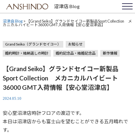
Skip
沼津店 Blog
to
content
沼津店 Blog
>
【Grand Seiko】グランドセイコー新製品Sport Collection メ
カニカルハイビート36000 GMT入荷情報【安心堂沼津店】
Grand Seiko（グランドセイコー）
お知らせ
婚約時計・結納返しの時計
婚約記念品・結婚記念品
新作情報
【Grand Seiko】グランドセイコー新製品
Sport Collection メカニカルハイビート
36000 GMT入荷情報【安心堂沼津店】
2024.05.10
安心堂沼津店時計フロアの渡辺です。
本日は沼津店からも富士山を望むことができる五月晴れで
す。