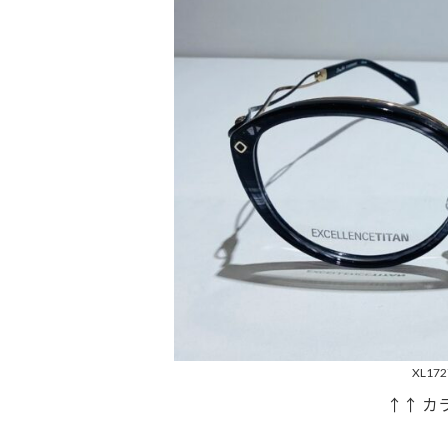
XL172
↑↑ カ