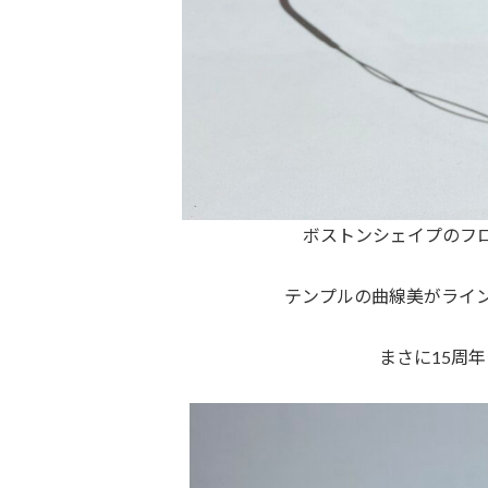
ボストンシェイプのフ
テンプルの曲線美がライ
まさに15周