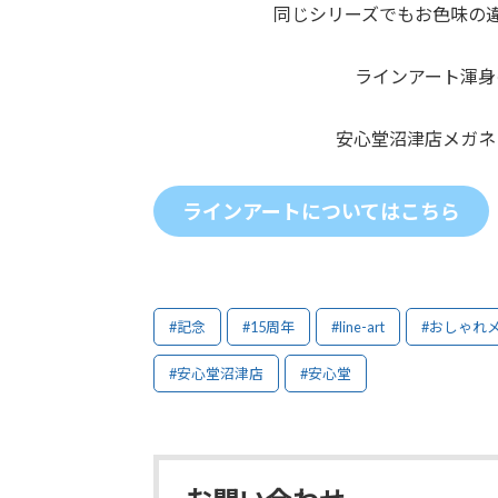
同じシリーズでもお色味の
ラインアート渾身
安心堂沼津店メガネ
ラインアートについてはこちら
#記念
#15周年
#line-art
#おしゃれ
#安心堂沼津店
#安心堂