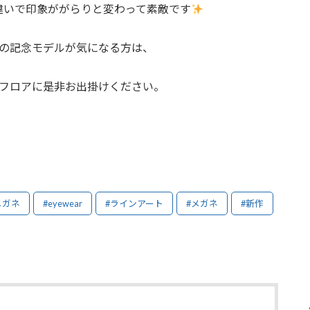
違いで印象ががらりと変わって素敵です
の記念モデルが気になる方は、
フロアに是非お出掛けください。
メガネ
#eyewear
#ラインアート
#メガネ
#新作