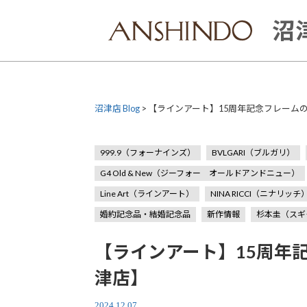
Skip
to
沼津
content
沼津店 Blog
>
【ラインアート】15周年記念フレーム
999.9（フォーナインズ）
BVLGARI（ブルガリ）
G4 Old & New（ジーフォー オールドアンドニュー）
Line Art（ラインアート）
NINA RICCI（ニナリッチ
婚約記念品・結婚記念品
新作情報
杉本圭（スギ
【ラインアート】15周年
津店】
2024.12.07