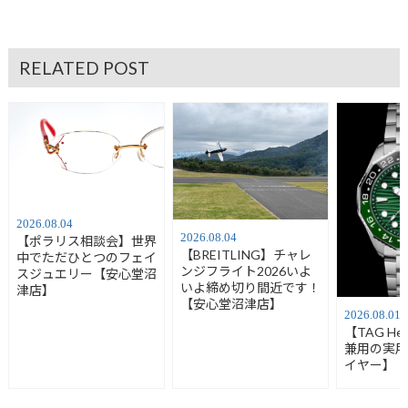
RELATED POST
2026.08.04
2026.08.04
【ポラリス相談会】世界
【BREITLING】チャレ
中でただひとつのフェイ
ンジフライト2026いよ
スジュエリー【安心堂沼
いよ締め切り間近です！
津店】
【安心堂沼津店】
2026.08.01
【TAG H
兼用の実
イヤー】