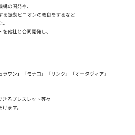
機構の開発や、
する振動ピニオンの改良をするなど
た。
トを他社と合同開発し、
ュラワン
」「
モナコ
」「
リンク
」「
オータヴィア
」
。
できるブレスレット等々
だけます。