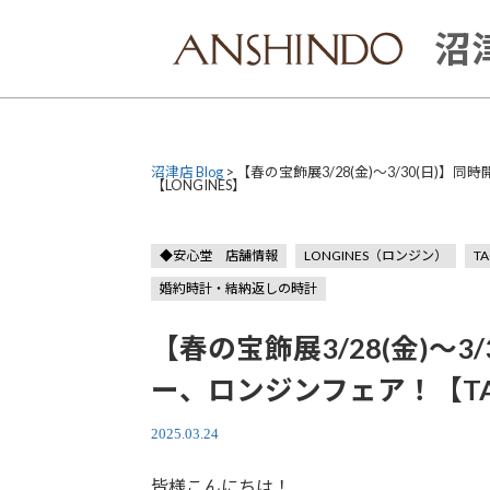
Skip
to
沼津
content
沼津店 Blog
>
【春の宝飾展3/28(金)～3/30(日)】
【LONGINES】
◆安心堂 店舗情報
LONGINES（ロンジン）
T
婚約時計・結納返しの時計
【春の宝飾展3/28(金)～
ー、ロンジンフェア！【TAG 
2025.03.24
皆様こんにちは！