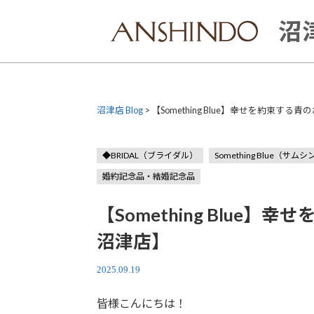
Skip
to
沼津
content
沼津店 Blog
>
【Something Blue】幸せを約束す
◆BRIDAL（ブライダル）
Something Blue（サ
婚約記念品・結婚記念品
【Something Blu
沼津店】
2025.09.19
皆様こんにちは！