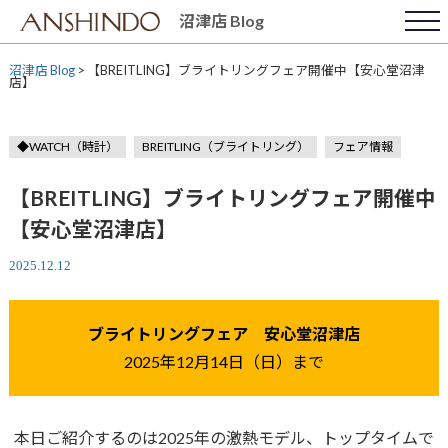
Skip
沼津店 Blog
to
content
沼津店 Blog
>
【BREITLING】ブライトリングフェア開催中【安心堂沼津
店】
◆WATCH（時計）
BREITLING（ブライトリング）
フェア情報
【BREITLING】ブライトリングフェア開催中
【安心堂沼津店】
2025.12.12
ブライトリングフェア 安心堂沼津店
2025年12月14日（日）まで
本日ご紹介するのは2025年の激熱モデル、トップタイムで