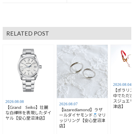
RELATED POST
2026.08.04
【ポラリ
中でただ
スジュエ
2026.08.08
2026.08.07
津店】
【Grand Seiko】壮麗
【lazarediamond】ラザ
な白樺林を表現したダイ
ールダイヤモンド
マリ
ヤル【安心堂沼津店】
ッジリング【安心堂沼津
店】