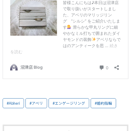
#Abheri
#アベリ
#エンゲージリング
#婚約指輪