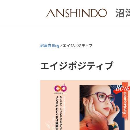
Skip
to
沼津
content
沼津店 Blog
>
エイジポジティブ
エイジポジティブ