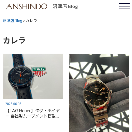
Skip
沼津店 Blog
to
content
沼津店 Blog
>
カレラ
カレラ
2025.06.05
【TAG Heuer】タグ・ホイヤ
ー 自社製ムーブメント搭載の
カレラ デイデイト
WDA2110.FC6614