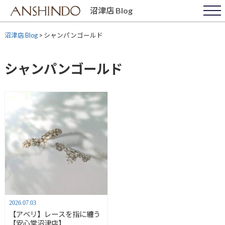
Skip
沼津店 Blog
to
content
沼津店 Blog
>
シャンパンゴールド
シャンパンゴールド
2026.07.03
【アベリ】レースを指に纏う
【安心堂沼津店】